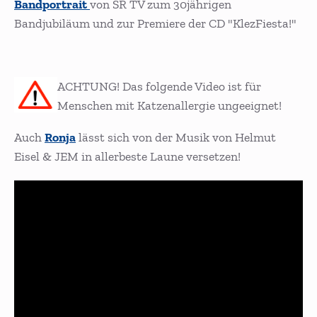
Bandportrait
von SR TV zum 30jährigen
Bandjubiläum und zur Premiere der CD "KlezFiesta!"
ACHTUNG!
Das folgende Video ist für
Menschen mit Katzenallergie ungeeignet!
Auch
Ronja
lässt sich von der Musik von Helmut
Eisel & JEM in allerbeste Laune versetzen!