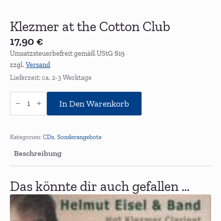
Klezmer at the Cotton Club
17,90
€
Umsatzsteuerbefreit gemäß UStG §19
zzgl.
Versand
Lieferzeit: ca. 2-3 Werktage
Klezmer
at
In Den Warenkorb
the
Cotton
Club
Menge
Kategorien:
CDs
,
Sonderangebote
Beschreibung
Das könnte dir auch gefallen …