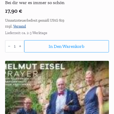
Bei dir war es immer so schön
17,90
€
Umsatzsteuerbefreit gemäß UStG §19
zzgl.
Versand
Lieferzeit: ca. 2-3 Werktage
Bei
dir
In Den Warenkorb
war
es
immer
so
schön
Menge