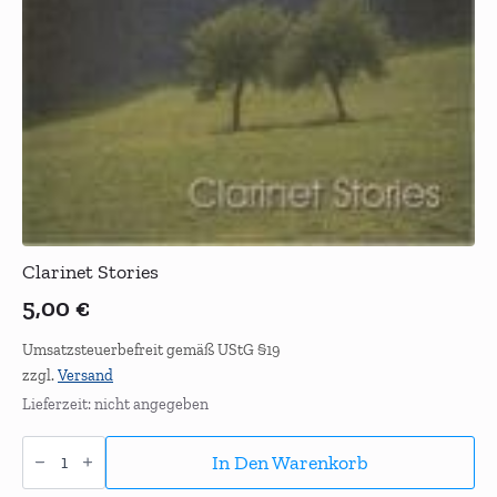
Clarinet Stories
5,00
€
Umsatzsteuerbefreit gemäß UStG §19
zzgl.
Versand
Lieferzeit: nicht angegeben
Clarinet
Stories
In Den Warenkorb
Menge