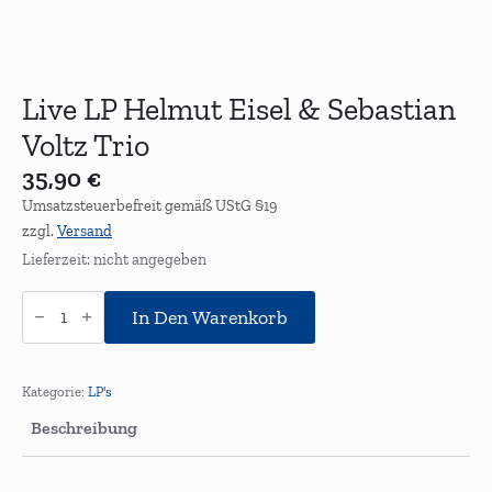
Live LP Helmut Eisel & Sebastian
Voltz Trio
35,90
€
Umsatzsteuerbefreit gemäß UStG §19
zzgl.
Versand
Lieferzeit: nicht angegeben
Live
LP
In Den Warenkorb
Helmut
Eisel
&
Sebastian
Kategorie:
LP's
Voltz
Trio
Beschreibung
Menge