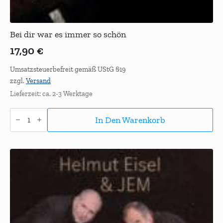
Bei dir war es immer so schön
17,90
€
Umsatzsteuerbefreit gemäß UStG §19
zzgl.
Versand
Lieferzeit: ca. 2-3 Werktage
Bei
dir
In Den Warenkorb
war
es
immer
so
schön
Menge