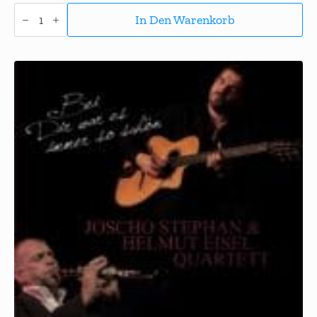
3er
CD-
In Den Warenkorb
Paket
"Hot
Klezmer
&
Swing"
Menge