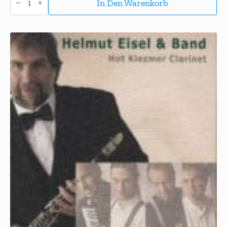
Juan
In Den Warenkorb
à
la
Klez
Menge