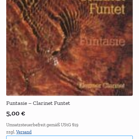
Funtasie – Clarinet Funtet
5,00
€
Umsatzsteuerbefreit gemäß UStG §19
zzgl.
Versand